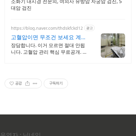
소화기 내시경 전문의, 여의사 유방암 자궁암 검진, 5
대암 검진
https://blog.naver.com/thdskfckd12
광고
고혈압이면 무조건 보세요 계속
방치하시면 큰일납니다.
장담합니다. 이거 모르면 절대 안됩
니다. 고혈압 관리 핵심 무료공개. 삭
제예정
공감
구독하기
운영자 : 닉네임