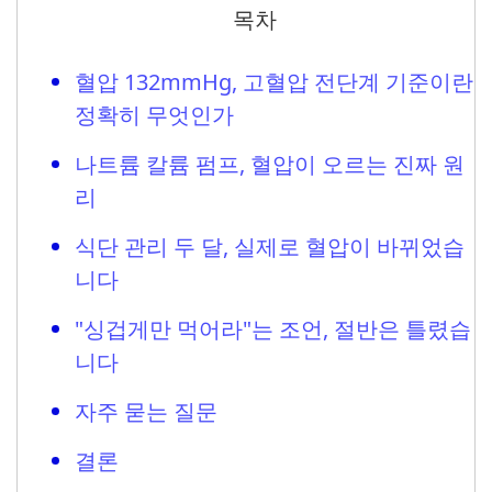
목차
혈압 132mmHg, 고혈압 전단계 기준이란
정확히 무엇인가
나트륨 칼륨 펌프, 혈압이 오르는 진짜 원
리
식단 관리 두 달, 실제로 혈압이 바뀌었습
니다
"싱겁게만 먹어라"는 조언, 절반은 틀렸습
니다
자주 묻는 질문
결론