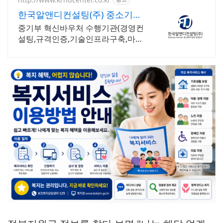
한국알앤디컨설팅(주) 중소기업
상담회사
중기부 혁신바우처 수행기관(경영컨
설팅,규격인증,기술인프라구축,마케
팅,시장조사)