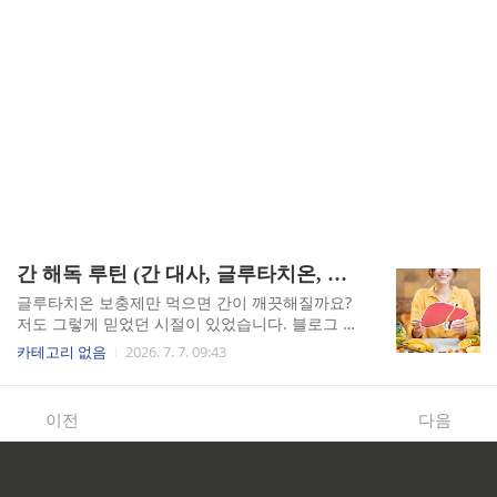
간 해독 루틴 (간 대사, 글루타치온, 피로 회복)
글루타치온 보충제만 먹으면 간이 깨끗해질까요?
저도 그렇게 믿었던 시절이 있었습니다. 블로그 운
영 스트레스와 잦은 음주가 쌓이다 못해 피부색까
카테고리 없음
2026. 7. 7. 09:43
지 검게 변하고 아침에 눈도 못 뜨게 됐을 때, 내과
에서 ALT 수치 이상 소견을 받은 뒤에야 제대로 공
부하기 시작했습니다. 외부에서 사 먹는 것보다 간
이전
다음
이 스스로 합성하도록 돕는 쪽이 훨씬 중요하다는
걸, 그때 처음 알게 됐습니다.간 대사 — 아무리 자
도 피로가 안 풀리는 진짜 이유블로그 수익화를 목
표로 매일 새벽 두세 시까지 작업하고, 스트레스를