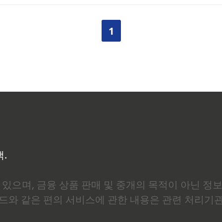
서 호르몬 대체요법(HRT)을 권유받으셨을 때, 주저하셨던 이
암이나 자궁내막암 위험이 높아질 수 있다는 이야기를 어디선가 
1
 얼마나 컸는지, 병원 처방전을 받아놓고도 몇 달을 그냥 서랍..
백.
있으며, 금융 상품 판매 및 중개의 목적이 아닌 정
로드와 같은 편의 서비스에 관한 내용은 관련 처리기