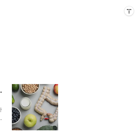
내환경, 식단관리)
싼
,
올