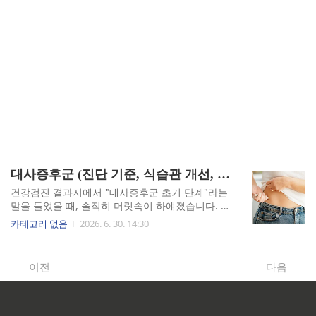
대사증후군 (진단 기준, 식습관 개선, 인슐린 저항성)
건강검진 결과지에서 "대사증후군 초기 단계"라는
말을 들었을 때, 솔직히 머릿속이 하얘졌습니다. 5
가지 지표 중 3가지 이상이 기준을 넘으면 진단되
카테고리 없음
2026. 6. 30. 14:30
는 이 질환은, 그냥 살이 좀 찐 상태가 아니라 심뇌
혈관질환과 제2형 당뇨병으로 가는 직행 통로입니
다. 저는 그 말을 듣고 나서야 제 몸이 보내던 신호
이전
다음
들을 뒤늦게 읽기 시작했습니다.진단 기준: 숫자 하
나가 삶을 바꿨습니다질병관리청 공식 가이드라인
에 따르면, 대사증후군은 아래 5가지 항목 중 3가
지 이상이 기준치를 초과할 때 진단됩니다(출처: 질