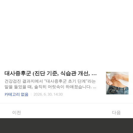
대사증후군 (진단 기준, 식습관 개선, 인슐린 저항성)
건강검진 결과지에서 "대사증후군 초기 단계"라는
말을 들었을 때, 솔직히 머릿속이 하얘졌습니다. 5
가지 지표 중 3가지 이상이 기준을 넘으면 진단되
카테고리 없음
2026. 6. 30. 14:30
는 이 질환은, 그냥 살이 좀 찐 상태가 아니라 심뇌
혈관질환과 제2형 당뇨병으로 가는 직행 통로입니
다. 저는 그 말을 듣고 나서야 제 몸이 보내던 신호
이전
다음
들을 뒤늦게 읽기 시작했습니다.진단 기준: 숫자 하
나가 삶을 바꿨습니다질병관리청 공식 가이드라인
에 따르면, 대사증후군은 아래 5가지 항목 중 3가
지 이상이 기준치를 초과할 때 진단됩니다(출처: 질