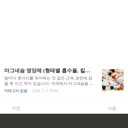
마그네슘 영양제 (형태별 흡수율, 킬레이트, 부작용)
밤마다 종아리를 쥐어짜는 것 같은 근육 경련에 잠
을 못 이긴 적이 있습니다. 약국에서 마그네슘을 사
먹었는데, 오히려 배가 뒤틀리고 하루 두세 번씩 묽
카테고리 없음
2026. 7. 3. 09:46
은 변을 보게 됐습니다. 알고 보니 문제는 마그네슘
을 먹었느냐 아니냐가 아니라, 어떤 형태의 마그네
슘을 먹었느냐였습니다. 시중에 있는 마그네슘 제
이전
다음
품들이 전부 같다고 생각하셨다면, 이 글이 실질적
인 도움이 될 것입니다.형태별 흡수율: 4%와 고 흡
수율 사이의 간극마그네슘은 체내 300가지 이상의
효소 반응에 관여하는 필수 미네랄입니다. 신경 안