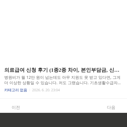
의료급여 신청 후기 (1종2종 차이, 본인부담금, 신청방법)
병원비가 월 12만 원이 넘는데도 아무 지원도 못 받고 있다면, 그게
더 이상한 상황일 수 있습니다. 저도 그랬습니다. 기초생활수급자로
선정됐는데 한동안 건강보험 그대로 쓰고 있었으니까요. 의료급여
카테고리 없음
2026. 6. 20. 23:04
가 이미 적용되고 있다는 사실을 주민센터 담당자한테 듣고 나서야
비로소 제대로 쓰기 시작했습니다. 그전까지 낸 병원비가 새삼 아깝
더군요.의료급여 1종과 2종, 뭐가 다를까의료급여는 저소득 가구의
이전
다음
의료비 부담을 줄여주기 위해 국가가 운영하는 공적 의료보장제도
입니다. 건강보험과 비슷하게 생겼지만 구조가 완전히 다릅니다. 수
급자 자격에 따라 1종과 2종으로 나뉘는데, 솔직히 처음엔 이 둘의
차이를 제대로 몰랐습니다. 1종은 근로능력이 없는 수급자, 즉 노인