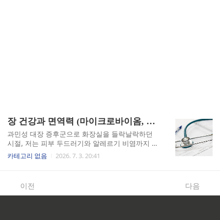
장 건강과 면역력 (마이크로바이옴, 장누수증후군, 프리바이오틱스)
과민성 대장 증후군으로 화장실을 들락날락하던
시절, 저는 피부 두드러기와 알레르기 비염까지 한
꺼번에 얻었습니다. 처음엔 그게 전부 장과 연결되
카테고리 없음
2026. 7. 3. 20:41
어 있다는 사실을 전혀 몰랐습니다. 장 건강이 면역
력 전체를 좌우한다는 말, 막연하게 들으셨던 적 있
으신가요? 저는 그걸 몸으로 직접 겪었습니다.마이
이전
다음
크로바이옴이 면역의 사령부인 이유우리 몸의 면
역 세포, 어디에 가장 많이 몰려 있을까요? 뜻밖에
도 장(腸)입니다. 대장과 소장을 포함한 장관 면역
계, 즉 GALT(Gut-Associated Lymphoid Tissue)