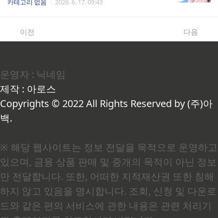
카테고리 없음
2026. 6. 17. 09:43
시작해야 할지 몰라 한참 멍하니 앉아 있었습니다.
어보니 신청을 안 해서 못 받고 있는 지원금이 두
복지로는 보건복지부가 운영하는 사회보장 정보
가지나 있었습니다. 그날 이후 어르신 지원금을 직
시스템으로, 여기서 ○○란 각 개인의 소득·재산 정
접 파고들었고, 대리 신청까지 해드리면서 알게 된
이전
다음
보를 연계해 수급 자격을 통합 조회하고 신청까지
것들을 정리했습니다.신청 안 하면 아무도 안 챙겨
처리할 수 있는 온라인..
주는 기초연금솔직히 이건 예상 밖이었습니다. 만
65세가 되면 자동으로 뭔가 나오는 줄 알았는데,
기초연금은 직접 신청하지 않으면 한 푼도 지급되
운영자 : 닉네임
지 않습니다. 생일이 지나도 아무 연락이 없는 이유
가 바로 이것입니다. 기초연금은 소득인정액 기준
제작 : 아로스
으로 수급 여부가 결정됩니다. 여기서 소득인정액
이란 단순히 월급만 따지는 게 아니라, 실제 소득과
Copyrights © 2022 All Rights Reserved by (주)아
보유 재산을 일정 비율로 환산해 합..
백.
※ 해당 웹사이트는 정보 전달을 목적으로 운영하고
있으며, 금융 상품 판매 및 중개의 목적이 아닌 정보
만 전달합니다. 또한, 어떠한 지적재산권 또한 침해
하지 않고 있음을 명시합니다. 조회, 신청 및 다운로
드와 같은 편의 서비스에 관한 내용은 관련 처리기