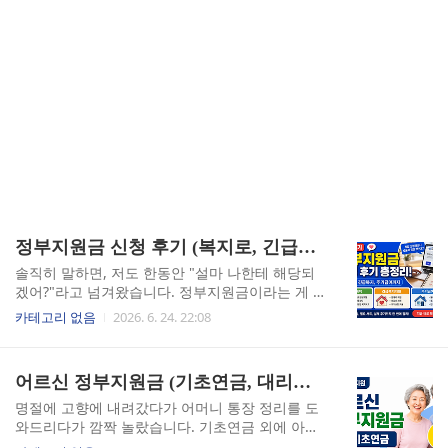
정부지원금 신청 후기 (복지로, 긴급복지지원, 주거급여)
솔직히 말하면, 저도 한동안 "설마 나한테 해당되
겠어?"라고 넘겨왔습니다. 정부지원금이라는 게 뭔
가 아주 어렵고 복잡한 절차를 거쳐야 하는, 나와는
카테고리 없음
2026. 6. 24. 22:08
먼 이야기처럼 느껴졌거든요. 그런데 막상 한 번 신
청해보고 나서 생각이 완전히 바뀌었습니다. 복지
로를 통한 온라인 신청부터 긴급복지지원, 주거급
어르신 정부지원금 (기초연금, 대리신청, 소득인정액)
여까지, 직접 겪어보니 생각보다 훨씬 현실적인 제
도였습니다.복지로 첫 신청, 막막했던 그 화면이 사
명절에 고향에 내려갔다가 어머니 통장 정리를 도
실은 별거 아니었습니다처음 복지로(bokjiro.go.k
와드리다가 깜짝 놀랐습니다. 기초연금 외에 아무
r)에 접속했을 때, 메뉴가 너무 많아서 어디서부터
것도 들어오는 게 없었거든요. 주민센터에 가서 물