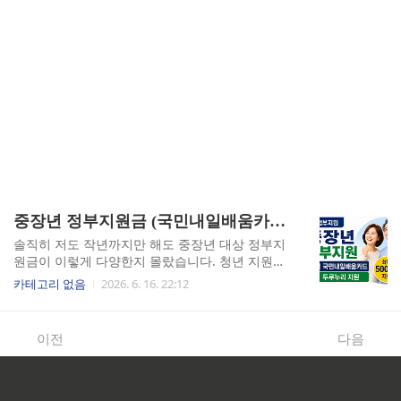
중장년 정부지원금 (국민내일배움카드, 두루누리, 신청방법)
솔직히 저도 작년까지만 해도 중장년 대상 정부지
원금이 이렇게 다양한지 몰랐습니다. 청년 지원금
얘기는 주변에서 워낙 많이 들었는데, 막상 40대인
카테고리 없음
2026. 6. 16. 22:12
제 얘기가 나오면 다들 "그 나이엔 별로 없지 않
냐"라고 하더라고요. 그런데 올 초 주민센터에 등
본 하나 떼러 갔다가 책자 하나를 집어 들었고, 그
이전
다음
게 생각보다 쓸만한 제도들로 가득 차 있었습니다.
그날 이후로 제가 직접 복지로와 고용 24를 뒤지면
서 알아낸 것들을 정리했습니다.중장년이 모르고
지나치는 지원금 4가지의 실체제가 처음에 가장 당