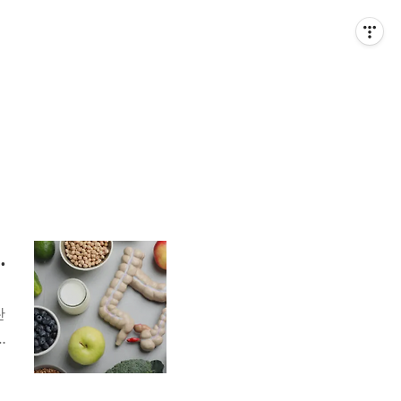
내환경, 식단관리)
싼
,
올