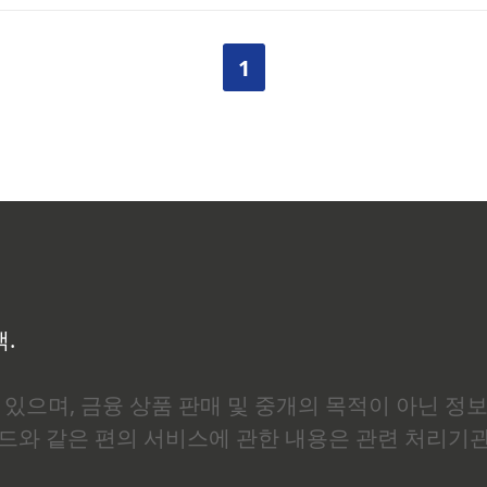
서 호르몬 대체요법(HRT)을 권유받으셨을 때, 주저하셨던 이
암이나 자궁내막암 위험이 높아질 수 있다는 이야기를 어디선가 
1
 얼마나 컸는지, 병원 처방전을 받아놓고도 몇 달을 그냥 서랍..
백.
있으며, 금융 상품 판매 및 중개의 목적이 아닌 정
로드와 같은 편의 서비스에 관한 내용은 관련 처리기