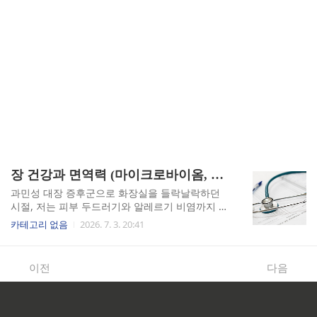
장 건강과 면역력 (마이크로바이옴, 장누수증후군, 프리바이오틱스)
과민성 대장 증후군으로 화장실을 들락날락하던
시절, 저는 피부 두드러기와 알레르기 비염까지 한
꺼번에 얻었습니다. 처음엔 그게 전부 장과 연결되
카테고리 없음
2026. 7. 3. 20:41
어 있다는 사실을 전혀 몰랐습니다. 장 건강이 면역
력 전체를 좌우한다는 말, 막연하게 들으셨던 적 있
으신가요? 저는 그걸 몸으로 직접 겪었습니다.마이
이전
다음
크로바이옴이 면역의 사령부인 이유우리 몸의 면
역 세포, 어디에 가장 많이 몰려 있을까요? 뜻밖에
도 장(腸)입니다. 대장과 소장을 포함한 장관 면역
계, 즉 GALT(Gut-Associated Lymphoid Tissue)