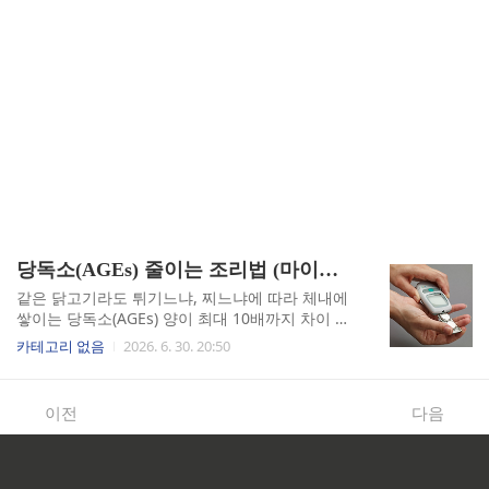
당독소(AGEs) 줄이는 조리법 (마이야르 반응, 찜 요리, 인슐린 저항성)
같은 닭고기라도 튀기느냐, 찌느냐에 따라 체내에
쌓이는 당독소(AGEs) 양이 최대 10배까지 차이 납
니다. 저는 이 사실을 알고 나서 꽤 오래 멍했습니
카테고리 없음
2026. 6. 30. 20:50
다. 탄수화물 줄이고 단백질 열심히 챙겨 먹었는데,
정작 그 단백질을 구워 먹으면서 스스로 몸을 망치
고 있었던 셈이니까요.마이야르 반응, 맛있는 갈색
이전
다음
의 배신직화구이 고기에서 나는 그 고소한 불맛, 치
킨 껍질의 바삭한 식감. 이 모든 것이 마이야르 반
응(Maillard Reaction)의 결과입니다. 여기서 마이
야르 반응이란 고온에서 아미노산과 당이 결합해