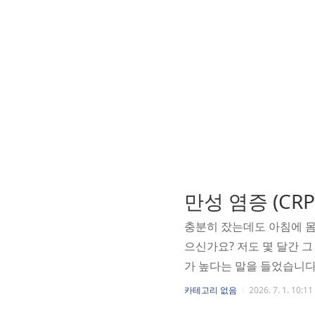
만성 염증 (CRP
충분히 잤는데도 아침에 몸
으신가요? 저도 몇 달간 그
가 높다는 말을 들었습니다.
단까지 내려왔습니다. 그 
카테고리 없음
2026. 7. 1. 10:11
는 게 실제로 무슨 의미일