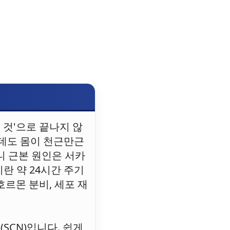
 것'으로 끝나지 않
은데도 몸이 천근만근
니 근본 원인은 서카
이란 약 24시간 주기
르몬 분비, 세포 재
SCN)입니다. 쉽게