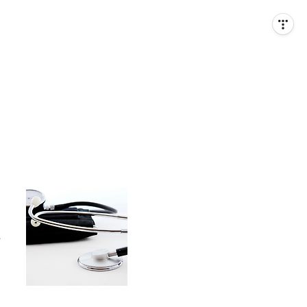
았
그
3