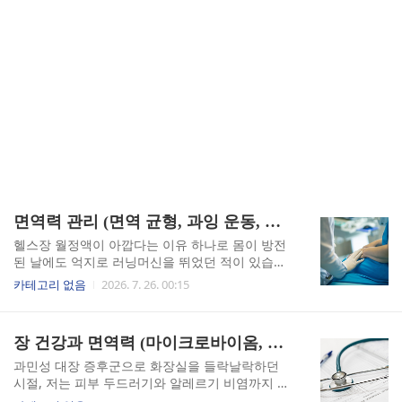
면역력 관리 (면역 균형, 과잉 운동, 생활 습관)
헬스장 월정액이 아깝다는 이유 하나로 몸이 방전
된 날에도 억지로 러닝머신을 뛰었던 적이 있습니
다. 열심히 하면 당연히 몸이 좋아질 거라고 믿었는
카테고리 없음
2026. 7. 26. 00:15
데, 어느 순간부터 아침에 일어나도 피곤이 전혀 풀
리지 않았고 입술에 물집이 반복해서 올라왔습니
다. 그때는 그냥 피곤해서 그런가 보다 했는데, 알
장 건강과 면역력 (마이크로바이옴, 장누수증후군, 프리바이오틱스)
고 보니 그게 면역력이 바닥을 치고 있다는 신호였
습니다. 열심히 했는데 왜 몸이 무너질까 — 면역
과민성 대장 증후군으로 화장실을 들락날락하던
균형의 기본일반적으로 운동을 꾸준히 하면 면역
시절, 저는 피부 두드러기와 알레르기 비염까지 한
력이 올라간다고 알려져 있습니다. 저도 그렇게 믿
꺼번에 얻었습니다. 처음엔 그게 전부 장과 연결되