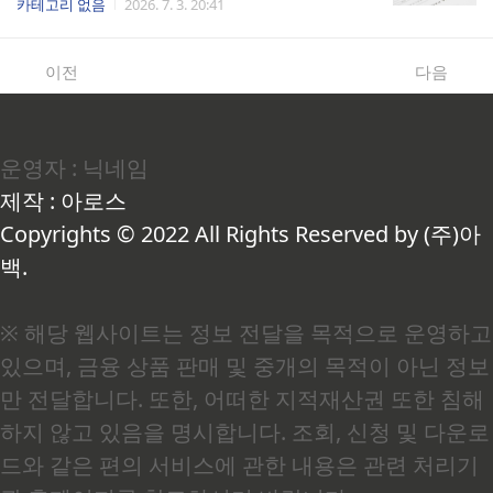
카테고리 없음
2026. 7. 3. 20:41
었고, 그래서 퇴근 후 지쳐도 헬스장에 갔습니다.
어 있다는 사실을 전혀 몰랐습니다. 장 건강이 면역
그런데 제 경험상 이건 반만 맞는 말이었습니다.우
력 전체를 좌우한다는 말, 막연하게 들으셨던 적 있
리 몸의 면역 체계는 크게 두 가지로 나뉩니다. 선
으신가요? 저는 그걸 몸으로 직접 겪었습니다.마이
이전
다음
천면역(innate immunity)은 외부 세균이나 바이
크로바이옴이 면역의 사령부인 이유우리 몸의 면
러스가 들어왔을 때 가장 먼..
역 세포, 어디에 가장 많이 몰려 있을까요? 뜻밖에
도 장(腸)입니다. 대장과 소장을 포함한 장관 면역
계, 즉 GALT(Gut-Associated Lymphoid Tissue)
운영자 : 닉네임
에 전체 면역 세포의 약 70% 이상이 집중되어 있습
니다(출처: 질병관리청). 여기서 GALT란 장점막에
제작 : 아로스
분포한 면역 조직 전체를 가리키는 말로, 쉽게 말해
장이 곧 우리 몸 최대의 면역 기관이라는 의미입..
Copyrights © 2022 All Rights Reserved by (주)아
백.
※ 해당 웹사이트는 정보 전달을 목적으로 운영하고
있으며, 금융 상품 판매 및 중개의 목적이 아닌 정보
만 전달합니다. 또한, 어떠한 지적재산권 또한 침해
하지 않고 있음을 명시합니다. 조회, 신청 및 다운로
드와 같은 편의 서비스에 관한 내용은 관련 처리기