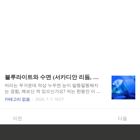
블루라이트와 수면 (서카디안 리듬, 멜라토닌 억제, 블루라이트 차단)
머리는 무거운데 막상 누우면 눈이 말똥말똥해지
는 경험, 해보신 적 있으신가요? 저는 한동안 이 상
태가 매일 밤 반복됐습니다. 원인을 찾다가 수면의
카테고리 없음
2026. 7. 7. 16:57
학 자료를 파고들었고, 문제가 생각보다 훨씬 단순
한 데 있다는 걸 알게 됐습니다. 야간 블루라이트
노출이 뇌의 생체 시계를 완전히 망가뜨리고 있었
이전
다음
던 겁니다.서카디안 리듬이 무너지면 생기는 일제
가 직접 겪어봤는데, 만성 수면 장애는 단순히 '피
곤한데 잠이 안 오는 것'으로 끝나지 않습니다. 겨
우 잠들어도 두세 번씩 깨고, 아침이면 7~8시간을