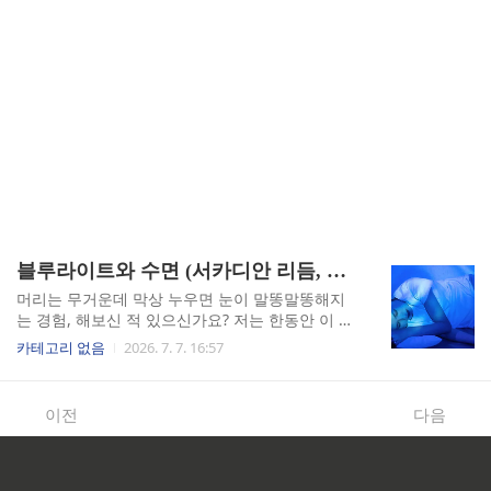
블루라이트와 수면 (서카디안 리듬, 멜라토닌 억제, 블루라이트 차단)
머리는 무거운데 막상 누우면 눈이 말똥말똥해지
는 경험, 해보신 적 있으신가요? 저는 한동안 이 상
태가 매일 밤 반복됐습니다. 원인을 찾다가 수면의
카테고리 없음
2026. 7. 7. 16:57
학 자료를 파고들었고, 문제가 생각보다 훨씬 단순
한 데 있다는 걸 알게 됐습니다. 야간 블루라이트
노출이 뇌의 생체 시계를 완전히 망가뜨리고 있었
이전
다음
던 겁니다.서카디안 리듬이 무너지면 생기는 일제
가 직접 겪어봤는데, 만성 수면 장애는 단순히 '피
곤한데 잠이 안 오는 것'으로 끝나지 않습니다. 겨
우 잠들어도 두세 번씩 깨고, 아침이면 7~8시간을