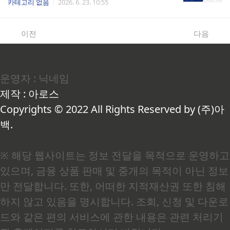
카테고리 없음
2026. 6. 23. 10:55
시작해야 할지 몰라 한참 멍하니 앉아 있었습니다.
씬 많은 사람이 받을 수 있는데, 신청하지 않아서
복지로는 보건복지부가 운영하는 사회보장 정보
못 받고 있다는 것을요. 저도 처음에는 그 한 사람
시스템으로, 여기서 ○○란 각 개인의 소득·재산 정
이었습니다.복지로에서 마주친 현실, 정보는 있는
이전
다음
보를 연계해 수급 자격을 통합 조회하고 신청까지
데 왜 이렇게 막막할까처음 복지로(bokjiro.go.kr)
처리할 수 있는 온라인..
에 접속했을 때 솔직히 당황했습니다. 메뉴는 많은
데 어디서부터 눌러야 하는지, 제가 어떤 급여를 받
을 수 있는지 전혀 감이 오지 않았습니다. 공식 사
운영자 : 닉네임
이트니까 정확한 건 맞는데, 정보가 너무 행정 용어
중심으로 구성되어 있어서 일반인 입장에서는 오
제작 : 아로스
히려 더 헷갈렸습니다. 복지로에서 가장 먼저 부딪
히는 개념이 바로 중위소득입니다. 여기서 중위소
Copyrights © 2022 All Rights Reserved by (주)아
득이란 전체 가구를 소득 ..
백.
※ 해당 웹사이트는 정보 전달을 목적으로 운영하고
있으며, 금융 상품 판매 및 중개의 목적이 아닌 정보
만 전달합니다. 또한, 어떠한 지적재산권 또한 침해
하지 않고 있음을 명시합니다. 조회, 신청 및 다운로
드와 같은 편의 서비스에 관한 내용은 관련 처리기