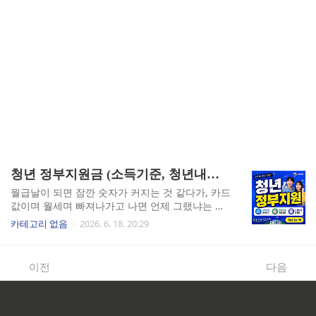
청년 정부지원금 (소득기준, 청년내일저축계좌, 신청방법)
월급날이 되면 잠깐 숫자가 커지는 것 같다가, 카드
값이며 월세며 빠져나가고 나면 언제 그랬냐는 듯
통장이 제자리로 돌아옵니다. 저도 몇 년간 그 루틴
카테고리 없음
2026. 6. 18. 20:29
을 반복하면서, 이게 내 지출 습관 문제인지 그냥
현실이 이런 건지 좀 헷갈리던 시기가 있었습니다.
그러다 지인이 슬쩍 던진 한마디 "너 청년내일 저
이전
다음
축계좌 신청 안 했어?"가 계기가 됐습니다. 그전까
지는 정부지원금이라는 게 저소득층이거나 실업
상태인 사람만 해당되는 줄 알았거든요. 막상 조회
해 보니 제가 해당되는 항목이 두 개나 있었고, 그