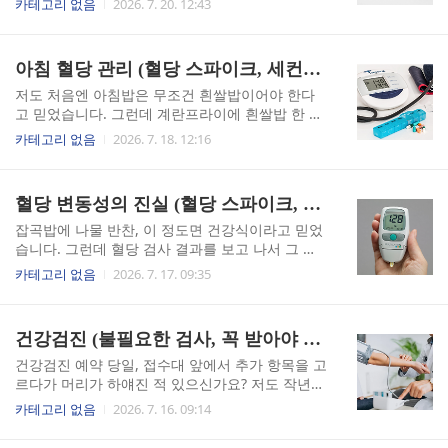
카테고리 없음
2026. 7. 20. 12:43
밀 검사를 받은 끝에 갑상선암 진단을 받았습니다.
청소 자체를 안 한 방에 계속 짐만 쌓아두고 있었던
본인은 담담하게 말했지만, 저는 솔직히 그 이야기
셈이었습니다. 수면과 식단이 뇌 찌꺼기 제거, 내장
를 들으면서 머릿속이 잠시 멈췄습니다. 평소에 아
지방, 만성염증과 어떻게 연결되는지를 풀어봤습
아침 혈당 관리 (혈당 스파이크, 세컨드 밀 효과, 공복 시간)
무 증상도 없었다는 게 더 무서웠습니다.갑상선암
니다.글림프계 — 잠이 뇌를 청소한다는 게 정말일
의 주요 증상은 목 통증, ..
까저는 오랫동안 밤을 아끼며 살았습니다. 새벽 두
저도 처음엔 아침밥은 무조건 흰쌀밥이어야 한다
세 시에 자고 커피로 아침을 여는 게 당연했으니까
고 믿었습니다. 그런데 계란프라이에 흰쌀밥 한 공
요. 그러다 문득, 분명히 카페인을 넣었는데도 어제
기를 먹고 나가도 10시 반쯤엔 어김없이 배가 고팠
카테고리 없음
2026. 7. 18. 12:16
나눈 대화를 또 묻고 있는 저 자신을 발견했습니다.
고, 오후엔 쏟아지는 졸음과 싸워야 했습니다. 아침
그때 처음으로 '커피가 피로를 없애는 게 아닐 수도
식사 방식이 하루 혈당과 식욕 전체를 좌우한다는
있겠다'는 생각이 들었습니다.실제로 카페인의 작
말이 처음엔 반신반의했지만, 직접 바꿔봤더니 생
혈당 변동성의 진실 (혈당 스파이크, 인슐린 분비능, 당화혈색소)
동 방식은 이렇습니다. 뇌가 일을 하면 아데노신(a
각보다 차이가 컸습니다.밥심이라는 믿음과 혈당
denosine)이라..
롤러코스터의 현실어릴 때부터 아침은 밥이어야
잡곡밥에 나물 반찬, 이 정도면 건강식이라고 믿었
한다는 말을 들으며 자랐습니다. 부모님 세대가 옳
습니다. 그런데 혈당 검사 결과를 보고 나서 그 확
지 않다는 게 아닙니다. 농사짓고 육체노동을 하던
신이 흔들렸습니다. 보리밥을 먹었는데도 혈당이 2
카테고리 없음
2026. 7. 17. 09:35
시절엔 아침부터 탄수화물로 에너지를 채우는 게
20을 넘는다면, 우리가 알던 '건강한 식사'의 기준
실제로 맞는 방식이었을 겁니다. 문제는 저처럼 하
을 다시 세워야 할지도 모릅니다. 혈당은 공복 수치
루 종일 책상 앞에 앉아 있는 사람한테도 그 습관이
하나로 판단하기엔 훨씬 복잡한 이야기를 품고 있
건강검진 (불필요한 검사, 꼭 받아야 할 검사, 검진센터 고르기)
그대로 이어진다는 데 있습니다.공복 상태에서 흰
었습니다. 혈당 스파이크 — 공복 수치가 정상이어
쌀밥처럼 혈당을 빠르게 올리는 음식을 먹..
도 혈관은 망가진다일반적으로 당뇨 관리라 하면
건강검진 예약 당일, 접수대 앞에서 추가 항목을 고
공복 혈당과 당화혈색소(HbA1c) 두 가지를 떠올립
르다가 머리가 하얘진 적 있으신가요? 저도 작년에
니다. 저도 건강검진에서 공복 혈당이 크게 벗어나
제일 비싼 종합검진을 덜컥 결제했다가 나중에 알
카테고리 없음
2026. 7. 16. 09:14
지 않으면 "이번엔 괜찮네" 하고 안도했던 적이 있
고 보니 절반은 제 나이엔 필요 없는 검사였습니다.
습니다. 그런데 실제로 더 무서운 건 따로 있었습니
반대로 정작 챙겼어야 할 복부초음파와 갑상선 초