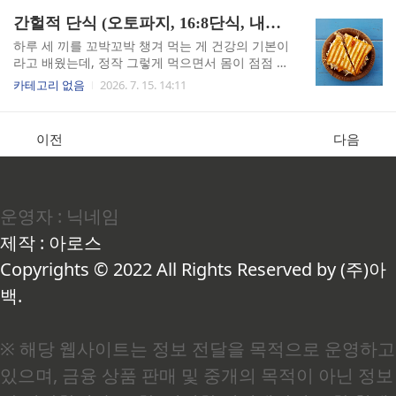
다.바로 혈당 변동성입니다. 여기서 혈당 변동성이
음파는 빠뜨렸고요. "비싼 검사 = 좋은 검사"라는
간헐적 단식 (오토파지, 16:8단식, 내장지방)
란 하루 동안 혈당이 얼마나 크게 오르락내리락하
착각이 얼마나 위험한지, 직접 겪고 나서야 깨달았
는지를 나타내는 지표로, ..
습니다. 국가건강검진만 믿으면 생기는 일솔직히
하루 세 끼를 꼬박꼬박 챙겨 먹는 게 건강의 기본이
저도 한동안 "국가에서 해주는 검진받으면 됐지"라
라고 배웠는데, 정작 그렇게 먹으면서 몸이 점점 더
고 생각했습니다. 국가건강검진은 위암·간암·유방
무거워진다면 어떻게 해야 할까요. 저도 딱 그 상황
카테고리 없음
2026. 7. 15. 14:11
암(40대부터), 대장암(50대부터), 폐암(55세 이상
이었습니다. 소화불량에 역류성 식도염까지 달고
흡연자) 등 나이와 조건에 따라 의무 항목이 정해져
살다가, 16:8 간헐적 단식을 시작한 지 3주 만에 몸
있습니다. 틀린 제도는 아니지만, 이게 전부라고 믿
이 달라지는 걸 직접 느꼈습니다. 단순히 살을 빼는
이전
다음
는 순간 구멍이 생깁니다.실제로 국가건강검진을
이야기가 아닙니다. 세포 수준에서 무슨 일이 벌어
한 번도 빠뜨리지 않..
지는지, 제 경험과 함께 풀어보겠습니다. 오토파지,
몸이 스스로를 청소하는 시스템"안 먹으면 몸이 망
가진다"는 말, 저도 오랫동안 믿었습니다. 그런데
운영자 : 닉네임
공부를 하다 보니 정반대의 이야기가 나오더군요.
공복이 일정 시간 이상 유지되면 오히려 세포가 스
제작 : 아로스
스로를 정비하는 모드로 전환된다는 겁니다.이 메
커니즘을 자가포식(Autophagy, 오토파지)이라고
Copyrights © 2022 All Rights Reserved by (주)아
합니다. 여..
백.
※ 해당 웹사이트는 정보 전달을 목적으로 운영하고
있으며, 금융 상품 판매 및 중개의 목적이 아닌 정보