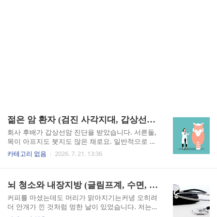
젊은 암 환자 (검진 사각지대, 갑상선암, 생활습관)
회사 후배가 갑상선암 진단을 받았습니다. 서른둘,
목이 아프지도 붓지도 않은 채로요. 일반적으로 암
은 중장년층 이야기라고만 생각했는데, 정작 제 주
카테고리 없음
2026. 7. 21. 13:36
변에서 먼저 현실이 됐습니다. 국가 암 등록 통계에
따르면 2030세대 암 환자는 최근 5년간 단 한 번도
줄지 않았습니다. 이게 남 이야기가 아니라는 걸,
뇌 청소와 내장지방 (글림프계, 수면, 만성염증)
저는 후배 소식을 듣고서야 실감했습니다.검진 사
각지대 — 아파야 병원 가는 나이의 함정후배는 동
커피를 마셨는데도 머리가 맑아지기는커녕 오히려
네 내과에서 건강검진을 받다가 갑상선에 결절이
더 안개가 낀 것처럼 멍한 날이 있었습니다. 저는
보인다는 말을 들었고, 부천 성모종합병원에서 정
그걸 '피로가 쌓였나 보다'로 넘겼는데, 알고 보니