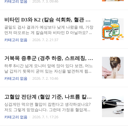
카테고리 없음
2026. 7. 3. 09:46
에 전체 면역 세포의 약 70% 이상이 집중되어 있습
은 변을 보게 됐습니다. 알고 보니 문제는 마그네슘
니다(출처: 질병관리청). 여기서 GALT란 장점막에
을 먹었느냐 아니냐가 아니라, 어떤 형태의 마그네
분포한 면역 조직 전체를 가리키는 말로, 쉽게 말해
슘을 먹었느냐였습니다. 시중에 있는 마그네슘 제
비타민 D3와 K2 (칼슘 석회화, 혈관 석회화, 골밀도)
장이 곧 우리 몸 최대의 면역 기관이라는 의미입..
품들이 전부 같다고 생각하셨다면, 이 글이 실질적
인 도움이 될 것입니다.형태별 흡수율: 4%와 고 흡
골밀도 검사 결과가 예상보다 낮게 나왔을 때, 가장
수율 사이의 간극마그네슘은 체내 300가지 이상의
먼저 떠오르는 게 칼슘제와 비타민 D 아닐까요? 저
효소 반응에 관여하는 필수 미네랄입니다. 신경 안
도 그랬습니다. 부천 세종병원에서 종합 건강검진
카테고리 없음
2026. 7. 2. 21:37
정, 근육 이완, ATP 에너지 생산까지 이 하나의 미
을 받고 나서, 별 고민 없이 약국에서 고함량 칼슘
네랄이 담당하는 역할의 범위가 워낙 넓다 보니, 결
제와 비타민 D3를 사다 먹기 시작했습니다. 그런데
핍되면 신호가 여기저기서 동시에 터져 나옵니다
몇 달 뒤 오히려 가슴이 답답해졌고, 내과에서 혈관
거북목 증후군 (경추 하중, 스트레칭, 교정 마케팅)
(출처: 대한영양의학회). 눈밑 떨림, 야간 근육 경
내 과다칼슘 가능성을 듣고 나서야 뭔가 잘못됐다
련, 만성 피로가 ..
는 걸 알았습니다. 뼈를 튼튼하게 하려다 혈관이 굳
하루 8시간 넘게 모니터 앞에 앉아 있다 보면, 어느
을 수 있다는 사실, 혹시 알고 계셨나요?칼슘 석회
날 갑자기 뒷목이 굳어 있는 자신을 발견하게 됩니
화, 비타민 D3만 먹으면 왜 위험할까?비타민 D3가
다. 저도 그랬습니다. 처음엔 그냥 피로겠거니 했는
카테고리 없음
2026. 7. 2. 10:46
뼈에 좋다는 건 맞습니다. 그런데 조금 더 들어가면
데, 정형외과에서 엑스레이를 찍어보니 경추가 완
이야기가 달라집니다. 비타민 D3는 장에서 칼슘 흡
전히 일자로 펴진 거북목 증후군이라는 진단이 나
수를 촉진하는 역할을 합니다. 혈중 칼슘 농도가 올
왔습니다. 단순한 자세 문제가 아니라 목뼈 구조 자
고혈압 전단계 (혈압 기준, 나트륨 칼륨, 식단 관리)
라가는 것까지는 좋은데, 문제는 그 칼슘이 뼈로 가
체가 무너진 상태였고, 그제야 편두통과 어깨 통증
지 않고..
의 원인을 알게 됐습니다.고개 숙임이 경추에 가하
싱겁게만 먹으면 혈압이 잡힌다고 생각하셨나요?
는 하중, 생각보다 훨씬 심각합니다일반적으로 목
저도 그렇게 믿었습니다. 그런데 가정용 혈압계에
이 뻣뻣한 건 그냥 피로 탓이라고 여기기 쉽습니다.
서 수축기 혈압 132mmHg를 확인하고 나서야, 그
카테고리 없음
2026. 7. 1. 17:26
저도 처음엔 그렇게 생각했습니다. 그런데 실제로
믿음이 절반짜리였다는 걸 알았습니다. 고혈압 전
척추 역학을 들여다보면 이야기가 완전히 달라집
단계 진입을 계기로 직접 식단을 바꾸고 운동을 병