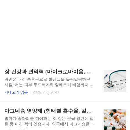
장 건강과 면역력 (마이크로바이옴, 장누수증후군, 프리바이오틱스)
과민성 대장 증후군으로 화장실을 들락날락하던
시절, 저는 피부 두드러기와 알레르기 비염까지 한
꺼번에 얻었습니다. 처음엔 그게 전부 장과 연결되
카테고리 없음
2026. 7. 3. 20:41
어 있다는 사실을 전혀 몰랐습니다. 장 건강이 면역
력 전체를 좌우한다는 말, 막연하게 들으셨던 적 있
으신가요? 저는 그걸 몸으로 직접 겪었습니다.마이
마그네슘 영양제 (형태별 흡수율, 킬레이트, 부작용)
크로바이옴이 면역의 사령부인 이유우리 몸의 면
역 세포, 어디에 가장 많이 몰려 있을까요? 뜻밖에
밤마다 종아리를 쥐어짜는 것 같은 근육 경련에 잠
도 장(腸)입니다. 대장과 소장을 포함한 장관 면역
을 못 이긴 적이 있습니다. 약국에서 마그네슘을 사
계, 즉 GALT(Gut-Associated Lymphoid Tissue)
먹었는데, 오히려 배가 뒤틀리고 하루 두세 번씩 묽