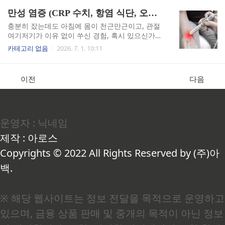
니다.정상적인 경추, 즉 목뼈는 옆에서 보았을 때
행한 두 달간의 기록, 그리고 "소금만 줄이면 된
만성 염증 (CRP 수치, 항염 식단, 오메가-3)
완만한 C자형 곡선, 의학 용어로 전만(前彎, lordos
다"는 통념에 제가 갖게 된 의문을 솔직하게 풀어
is) 구조를 유지합니..
보겠습니다.혈압 132mmHg, 고혈압 전단계 기준
충분히 잤는데도 아침에 몸이 천근만근이고, 관절
이란 정확히 무엇인가혈압계 화면에 132라는 숫자
여기저기가 이유 없이 쑤신 경험, 혹시 있으신가
가 떴을 때, 솔직히 이건 예상 밖이었습니다. 평소
요? 저도 몇 달간 그 상태가 이어졌고, 결국 내과에
카테고리 없음
2026. 7. 1. 10:11
건강에 크게 신경 쓰지 않았고, 딱히 아픈 곳도 없
서 혈액 검사를 받았다가 CRP 수치가 높다는 말을
었으니까요. 그런데 찾아보니 이 수치는 단순한 '경
들었습니다. 그날 이후 식단을 완전히 바꿨고, 3개
고등'이 아니라 명확한 의학적 구간에 해당했습니
월 만에 수치가 정상 최하단까지 내려왔습니다. 그
이전
다음
다.대한고혈압학회의 임상 가이드라인에 따르면,
과정에서 알게 된 것들을 솔직하게 정리했습니다.
고혈압 전단계(Prehypert..
CRP 수치가 높다는 게 실제로 무슨 의미일까요?병
원에서 "CRP 수치가 좀 높게 나왔어요"라는 말을
들으면 처음엔 잘 와닿지 않습니다. 저도 그랬습니
운영자 : 닉네임
다. 그냥 피로 누적이려니 했는데, 의사 선생님 설
명을 듣고 나서는 생각이 달라졌습니다.C-반응성
제작 : 아로스
단백(CRP, C-Reactive Protein)이란 체내에 염증이
나 조직 손상이 생겼을 때 간에서 만들어지는 단백
Copyrights © 2022 All Rights Reserved by (주)아
질입..
백.
※ 해당 웹사이트는 정보 전달을 목적으로 운영하고
있으며, 금융 상품 판매 및 중개의 목적이 아닌 정보